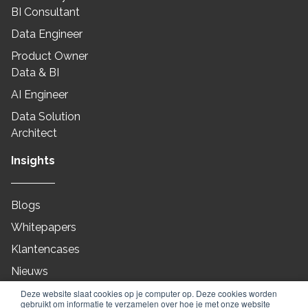
BI Consultant
Data Engineer
Product Owner
Data & BI
AI Engineer
Data Solution
Architect
Insights
Blogs
Whitepapers
Klantencases
Nieuws
On-Demand
Deze website slaat cookies op je computer op. Deze cookies worden
gebruikt om informatie te verzamelen over hoe je met onze website