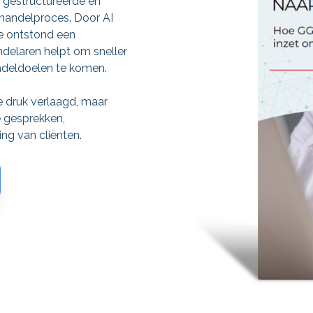
 gestructureerde en
handelproces. Door AI
ze ontstond een
delaren helpt om sneller
ndeldoelen te komen.
e druk verlaagd, maar
e gesprekken,
g van cliënten.