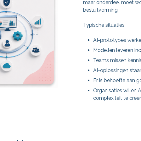
maar onderdeel moet wor
besluitvorming.
Typische situaties:
AI-prototypes werken
Modellen leveren inc
Teams missen kennis
AI-oplossingen staa
Er is behoefte aan 
Organisaties willen A
complexiteit te creë