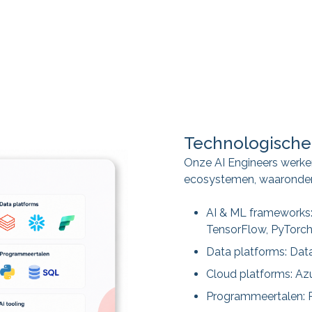
Technologische
Onze AI Engineers werke
ecosystemen, waaronder
AI & ML frameworks:
TensorFlow, PyTorc
Data platforms: Data
Cloud platforms: Az
Programmeertalen: 