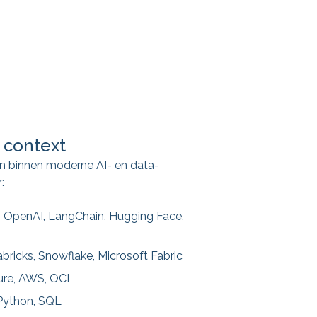
 context
n binnen moderne AI- en data-
:
 OpenAI, LangChain, Hugging Face,
h
bricks, Snowflake, Microsoft Fabric
ure, AWS, OCI
Python, SQL