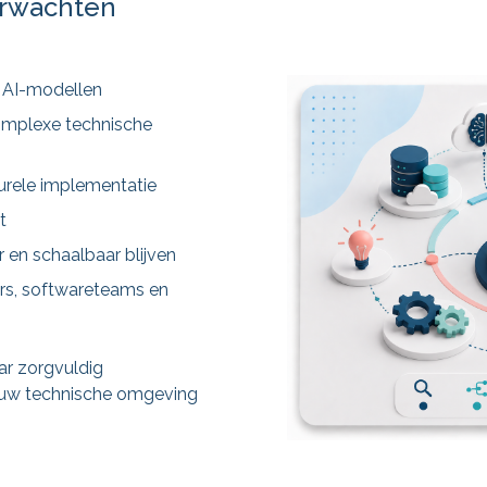
verwachten
s AI-modellen
omplexe technische
urele implementatie
t
 en schaalbaar blijven
s, softwareteams en
ar zorgvuldig
jouw technische omgeving