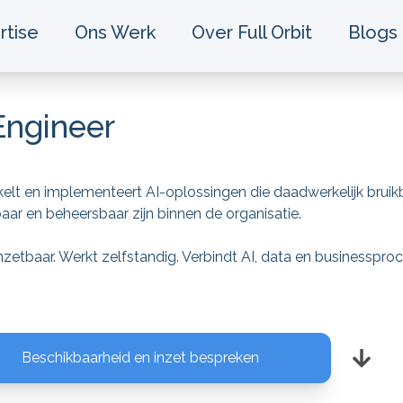
rtise
Ons Werk
Over Full Orbit
Blogs
Engineer
elt en implementeert AI-oplossingen die daadwerkelijk bruikb
aar en beheersbaar zijn binnen de organisatie.
inzetbaar. Werkt zelfstandig. Verbindt AI, data en businesspro
Beschikbaarheid en inzet bespreken