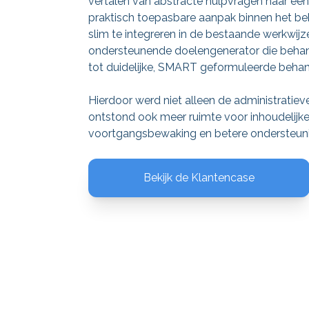
vertalen van abstracte hulpvragen naar een
praktisch toepasbare aanpak binnen het be
slim te integreren in de bestaande werkwij
ondersteunende doelengenerator die behan
tot duidelijke, SMART geformuleerde beha
Hierdoor werd niet alleen de administratiev
ontstond ook meer ruimte voor inhoudelijk
voortgangsbewaking en betere ondersteunin
Bekijk de Klantencase