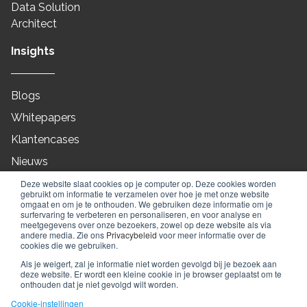
Data Solution
Architect
Insights
Blogs
Whitepapers
Klantencases
Nieuws
On-Demand
Deze website slaat cookies op je computer op. Deze cookies worden
gebruikt om informatie te verzamelen over hoe je met onze website
Webinars
omgaat en om je te onthouden. We gebruiken deze informatie om je
surfervaring te verbeteren en personaliseren, en voor analyse en
meetgegevens over onze bezoekers, zowel op deze website als via
andere media. Zie ons
Privacybeleid
voor meer informatie over de
cookies die we gebruiken.
© 2010 - 2026
Full Orbit
Als je weigert, zal je informatie niet worden gevolgd bij je bezoek aan
deze website. Er wordt een kleine cookie in je browser geplaatst om te
Algemene voorwaarden
Privacy policy
onthouden dat je niet gevolgd wilt worden.
Cookie beleid
Cookie-instellingen