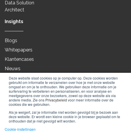
Data Solution
Architect
Insights
Blogs
Whitepapers
Klantencases
Nieuws
On-Demand
Deze website slaat cookies op je computer op. Deze cookies worden
gebruikt om informatie te verzamelen over hoe je met onze website
Webinars
omgaat en om je te onthouden. We gebruiken deze informatie om je
surfervaring te verbeteren en personaliseren, en voor analyse en
meetgegevens over onze bezoekers, zowel op deze website als via
andere media. Zie ons
Privacybeleid
voor meer informatie over de
cookies die we gebruiken.
© 2010 - 2026
Full Orbit
Als je weigert, zal je informatie niet worden gevolgd bij je bezoek aan
deze website. Er wordt een kleine cookie in je browser geplaatst om te
Algemene voorwaarden
Privacy policy
onthouden dat je niet gevolgd wilt worden.
Cookie beleid
Cookie-instellingen