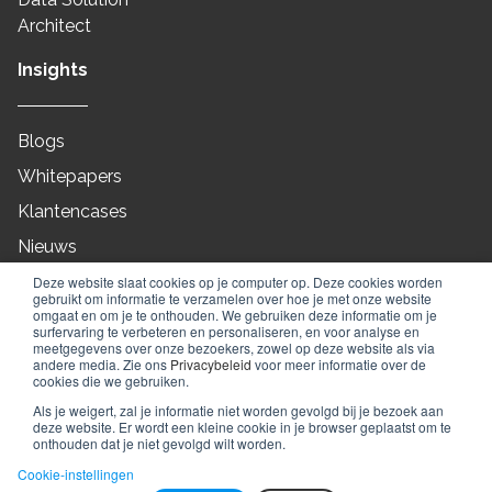
Architect
Insights
Blogs
Whitepapers
Klantencases
Nieuws
On-Demand
Deze website slaat cookies op je computer op. Deze cookies worden
gebruikt om informatie te verzamelen over hoe je met onze website
Webinars
omgaat en om je te onthouden. We gebruiken deze informatie om je
surfervaring te verbeteren en personaliseren, en voor analyse en
meetgegevens over onze bezoekers, zowel op deze website als via
andere media. Zie ons
Privacybeleid
voor meer informatie over de
cookies die we gebruiken.
© 2010 - 2026
Full Orbit
Als je weigert, zal je informatie niet worden gevolgd bij je bezoek aan
deze website. Er wordt een kleine cookie in je browser geplaatst om te
Algemene voorwaarden
Privacy policy
onthouden dat je niet gevolgd wilt worden.
Cookie beleid
Cookie-instellingen