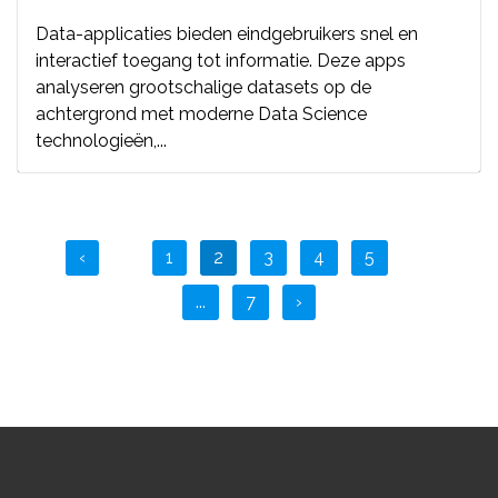
Data-applicaties bieden eindgebruikers snel en
interactief toegang tot informatie. Deze apps
analyseren grootschalige datasets op de
achtergrond met moderne Data Science
technologieën,...
‹
1
2
3
4
5
...
7
›